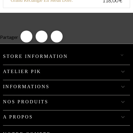
118,00 €
Grand Rectangle En Métal Doré.
Partager

STORE INFORMATION

ATELIER PIK

INFORMATIONS

NOS PRODUITS

A PROPOS