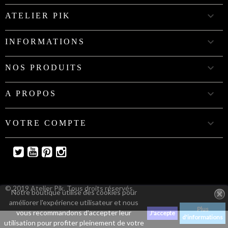

ATELIER PIK

INFORMATIONS

NOS PRODUITS

A PROPOS

VOTRE COMPTE
Twitter
YouTube
Pinterest
Instagram
© 2019 Atelier Pik. Tous droits réservés.
Notre boutique utilise des cookies pour
améliorer l'expérience utilisateur et nous
Plus
vous recommandons d'accepter leur
J'accepte
d'informations
utilisation pour profiter pleinement de votre