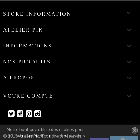

STORE INFORMATION

ATELIER PIK

INFORMATIONS

NOS PRODUITS

A PROPOS

VOTRE COMPTE
Twitter
YouTube
Pinterest
Instagram
Notre boutique utilise des cookies pour
améliorer l'expérience utilisateur et nous
© 2019 Atelier Pik. Tous droits réservés.
Plus