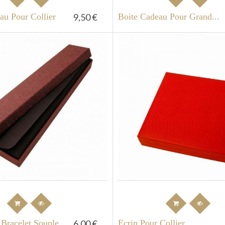
au Pour Collier
9,50 €
Boite Cadeau Pour Grand...
 Bracelet Souple
6,00 €
Ecrin Pour Collier