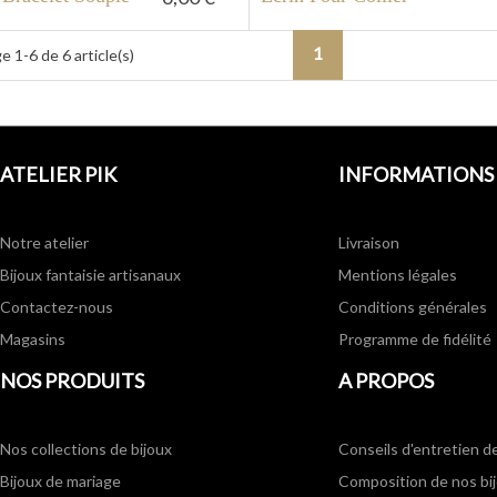
1
e 1-6 de 6 article(s)
ATELIER PIK
INFORMATIONS
Notre atelier
Livraison
Bijoux fantaisie artisanaux
Mentions légales
Contactez-nous
Conditions générales
Magasins
Programme de fidélité
NOS PRODUITS
A PROPOS
Nos collections de bijoux
Conseils d'entretien d
Bijoux de mariage
Composition de nos bi