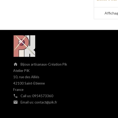
Affichag
home
Bijoux artisanaux-Création Pik
Atelier PIK
10, rue des Alliés
42100 Saint-Etienne
France
phone
Call us:
0954573360
email
Email us:
contact@pik.fr