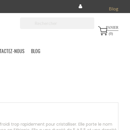
Blog
PANIER

(0)
TACTEZ-NOUS
BLOG
roidi trop rapidement pour cristalliser. Elle porte le nom