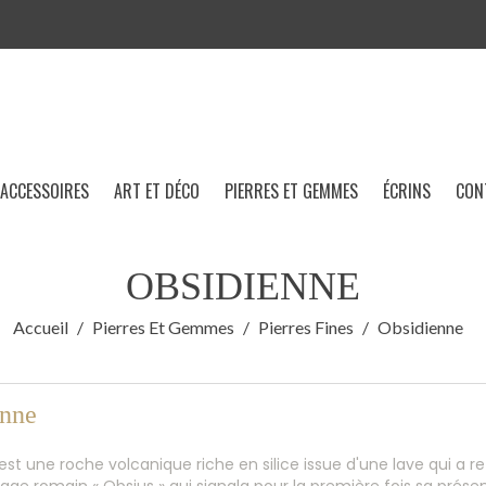
ACCESSOIRES
ART ET DÉCO
PIERRES ET GEMMES
ÉCRINS
CON
OBSIDIENNE
Accueil
Pierres Et Gemmes
Pierres Fines
Obsidienne
enne
est une roche volcanique riche en silice issue d'une lave qui a ref