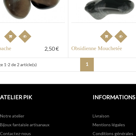
pache
2,50 €
Obsidienne Mouchetée
1
e 1-2 de 2 article(s)
ATELIER PIK
INFORMATIONS
Notre atelier
Livraison
Bijoux fantaisie artisanaux
Mentions légales
Contactez-nous
Conditions générales