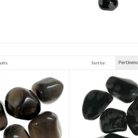
Pertinen
uits.
Sort by: