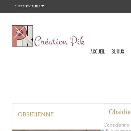

CURRENCY:
EUR €
ACCUEIL
BIJOUX
Obsidi
OBSIDIENNE
L'obsidienne 