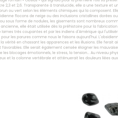
ge romain « Obsius » qui signala pour la première fois sa présen
e 2,3 et 2,6. Transparente à translucide, elle a une texture et u
, brun ou vert selon les éléments chimiques qui la composent. E
dienne flocons de neige ou des inclusions cristallines dorées o
ou sous forme de nodules, les gisements sont nombreux comme e
 ancienne, elle était utilisée dès la préhistoire pour la fabricatio
e lames très coupantes et par les indiens d'Amérique qui l'utilisè
pour les parures comme nous le faisons aujourd'hui. L'obsidien
 la vérité en chassant les apparences et les illusions. Elle ferait 
t favorables. Elle serait également censée éloigner les mauvaise
es blocages émotionnels, le stress, la tension... Au niveau physiqu
x et la colonne vertébrale et atténuerait les douleurs liées aux