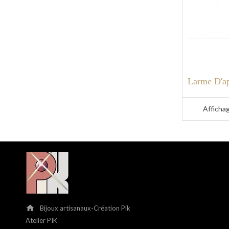
Larme D'a
Affichag
home
Bijoux artisanaux-Création Pik
Atelier PIK