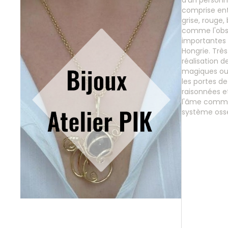
d'un personna
comprise entr
grise, rouge
comme l'obsi
importantes 
Hongrie. Très
réalisation d
magiques ou 
les portes de
raisonnées e
l'âme comme l
système osseu