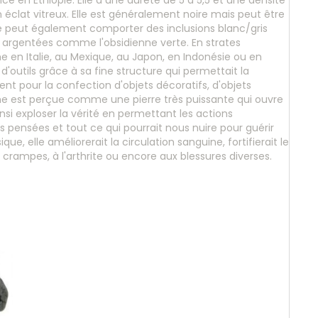
ce en Ethiopie. Elle a une dureté de 5 à 5,5 et une densité
n éclat vitreux. Elle est généralement noire mais peut être
lle peut également comporter des inclusions blanc/gris
u argentées comme l'obsidienne verte. En strates
n Italie, au Mexique, au Japon, en Indonésie ou en
n d'outils grâce à sa fine structure qui permettait la
rent pour la confection d'objets décoratifs, d'objets
ne est perçue comme une pierre très puissante qui ouvre
ainsi exploser la vérité en permettant les actions
s pensées et tout ce qui pourrait nous nuire pour guérir
e, elle améliorerait la circulation sanguine, fortifierait le
 crampes, à l'arthrite ou encore aux blessures diverses.