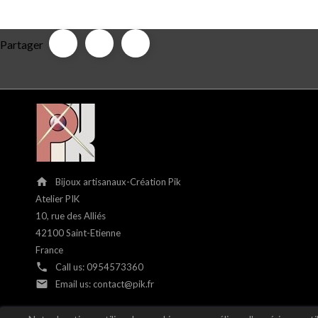
Partager
home
Bijoux artisanaux-Création Pik
Atelier PIK
10, rue des Alliés
42100 Saint-Etienne
France
phone
Call us:
0954573360
email
Email us:
contact@pik.fr