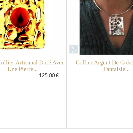
ollier Artisanal Doré Avec
Collier Argent De Créat
Une Pierre...
Fantaisie...
125,00 €