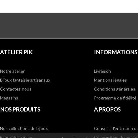
ATELIER PIK
INFORMATIONS
Notre atelier
Livraison
Bijoux fantaisie artisanaux
Mentions légales
Contactez-nous
Conditions générales
Magasins
Programme de fidélité
NOS PRODUITS
A PROPOS
Nos collections de bijoux
Conseils d'entretien d
Bijoux de mariage
Composition de nos bi