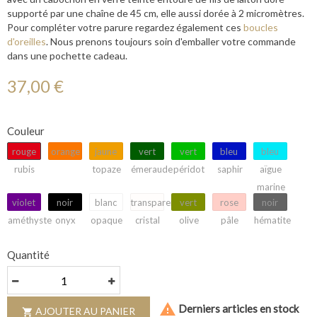
supporté par une chaîne de 45 cm, elle aussi dorée à 2 micromètres.
Pour compléter votre parure regardez également ces
boucles
d'oreilles
. Nous prenons toujours soin d'emballer votre commande
dans une pochette cadeau.
37,00 €
Couleur
rouge
orange
jaune
vert
vert
bleu
bleu
rubis
topaze
émeraude
péridot
saphir
aïgue
marine
violet
noir
blanc
transparent
vert
rose
noir
améthyste
onyx
opaque
cristal
olive
pâle
hématite
Quantité

Derniers articles en stock
AJOUTER AU PANIER
