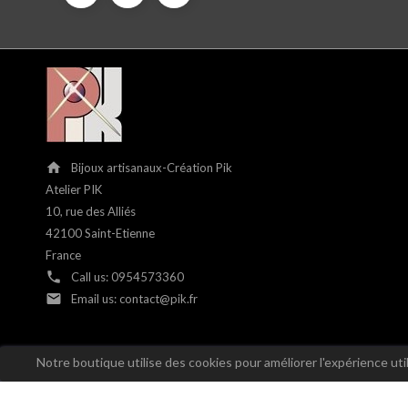
home
Bijoux artisanaux-Création Pik
Atelier PIK
10, rue des Alliés
42100 Saint-Etienne
France
phone
Call us:
0954573360
email
Email us:
contact@pik.fr
Notre boutique utilise des cookies pour améliorer l'expérience ut