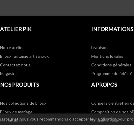
ATELIER PIK
INFORMATIONS
Notre atelier
Livraison
Bijoux fantaisie artisanaux
Mentions légales
Contactez-nous
Conditions générales
Magasins
Programme de fidélité
NOS PRODUITS
A PROPOS
Nos collections de bijoux
Conseils d'entretien d
Bijoux de mariage
Composition de nos bi
ilisateur et nous vous recommandons d'accepter leur utilisation pour pro
Promotions
Choisir sa taille
Nouveaux produits
Partenaires