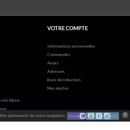
VOTRE COMPTE
Informations personnelles
Commandes
Avoirs
Adresses
Bons de réduction
Mes alertes
e vos bijoux
joux
Twitter
YouTube
Pinterest
Instagram
fiter pleinement de votre navigation.
J'accepte
Plus d'informations