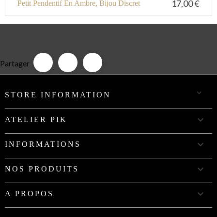
17,00 €
Petit Pendentif En Ambre, Bijou Discret
Partager

STORE INFORMATION

ATELIER PIK

INFORMATIONS

NOS PRODUITS

A PROPOS