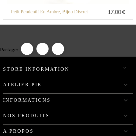
17,00 €
Petit Pendentif En Ambre, Bijou Discret
Partager

STORE INFORMATION

ATELIER PIK

INFORMATIONS

NOS PRODUITS

A PROPOS