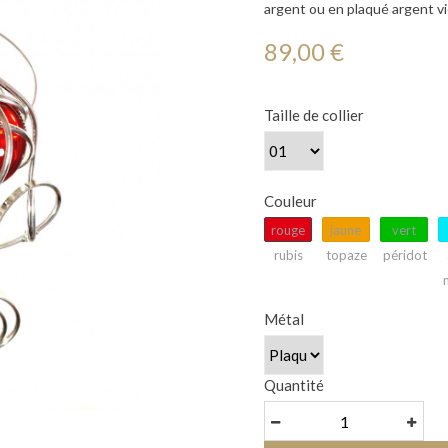
argent ou en plaqué argent vie
89,00 €
Taille de collier
Couleur
rouge
jaune
vert
rubis
topaze
péridot
Métal
Quantité