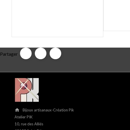
Partager
home
Bijoux artisanaux-Création Pik
Atelier PIK
10, rue des Alliés