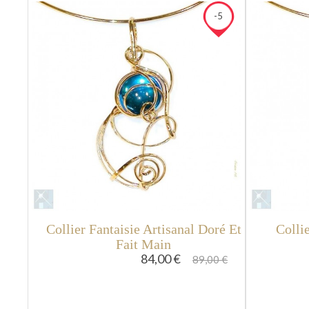
-5
Collier Fantaisie Artisanal Doré Et
Colli
Fait Main
84,00 €
89,00 €