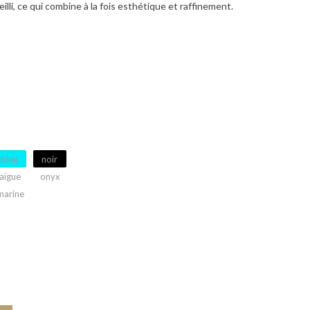
illi, ce qui combine à la fois esthétique et raffinement.
bleu
noir
aïgue
onyx
marine