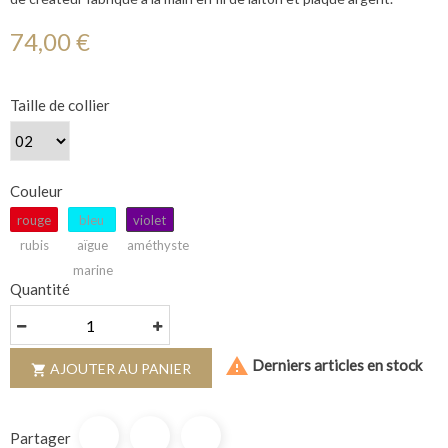
74,00 €
Taille de collier
Couleur
rouge
bleu
violet
rubis
aïgue
améthyste
marine
Quantité

Derniers articles en stock
AJOUTER AU PANIER

Partager