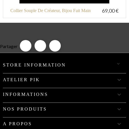
69,00 €
Collier Souple De Créateur, Bijou Fait Main
Partager

STORE INFORMATION

ATELIER PIK

INFORMATIONS

NOS PRODUITS

A PROPOS