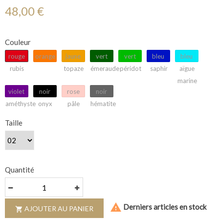
48,00 €
Couleur
rouge
orange
jaune
vert
vert
bleu
bleu
rubis
topaze
émeraude
péridot
saphir
aïgue
marine
violet
noir
rose
noir
améthyste
onyx
pâle
hématite
Taille
Quantité

Derniers articles en stock
AJOUTER AU PANIER
