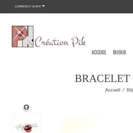

CURRENCY:
EUR €
ACCUEIL
BIJOUX
BRACELET 
Accueil
Bi