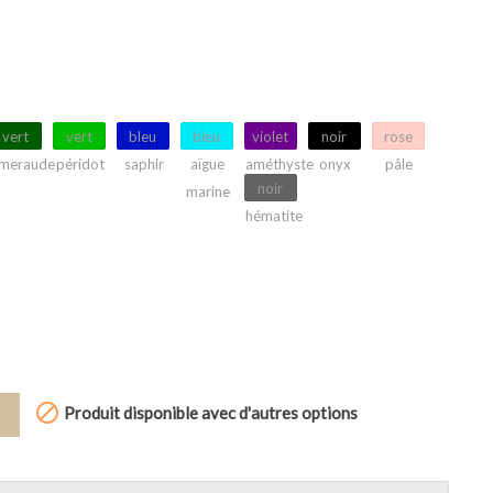
vert
vert
bleu
bleu
violet
noir
rose
meraude
péridot
saphir
aïgue
améthyste
onyx
pâle
noir
marine
hématite

Produit disponible avec d'autres options