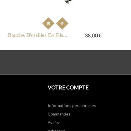
Boucles D'oreilles En Fils...
38,00 €
VOTRE COMPTE
Informations personnelles
Commandes
Avoirs
Adresses