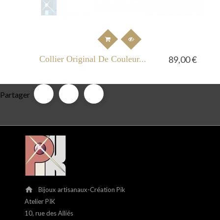
Collier Original De Couleur...
89,00 €
Partager
home
Bijoux artisanaux-Création Pik
Atelier PIK
10, rue des Alliés