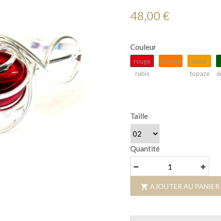
48,00 €
Couleur
rouge
orange
jaune
rubis
topaze
é
Taille
Quantité
AJOUTER AU PANIER
