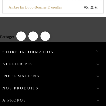
98,00 €
Ambre En Bijou-Boucles D'oreilles
Partager

STORE INFORMATION

ATELIER PIK

INFORMATIONS

NOS PRODUITS

A PROPOS