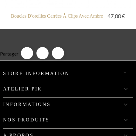
47,00 €
Boucles D'oreilles Carrées À Clips Avec Ambre
Partager

STORE INFORMATION

ATELIER PIK

INFORMATIONS

NOS PRODUITS

A PROPOS