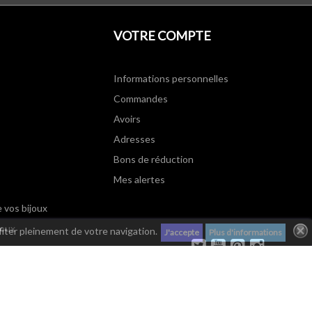
VOTRE COMPTE
Informations personnelles
Commandes
Avoirs
Adresses
Bons de réduction
Mes alertes
e vos bijoux
joux
fiter pleinement de votre navigation.
J'accepte
Plus d'informations
Twitter
YouTube
Pinterest
Instagram