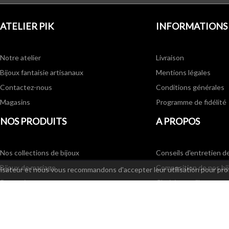
ATELIER PIK
INFORMATIONS
Notre atelier
Livraison
Bijoux fantaisie artisanaux
Mentions légales
Contactez-nous
Conditions générales
Magasins
Programme de fidélité
NOS PRODUITS
A PROPOS
Nos collections de bijoux
Conseils d'entretien d
Bijoux de mariage
Composition de nos bi
ilisateur et nous vous recommandons d'accepter leur utilisation pour pro
Promotions
Choisir sa taille
Nouveaux produits
Partenaires
Bijoux fantaisie - Meilleures ventes
Annonces