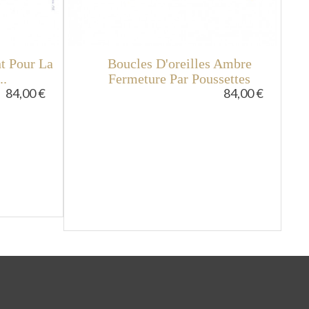
nt Pour La
Boucles D'oreilles Ambre
B
..
Fermeture Par Poussettes
84,00 €
84,00 €