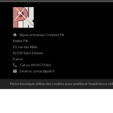
home
Bijoux artisanaux-Création Pik
Atelier PIK
10, rue des Alliés
42100 Saint-Etienne
France
phone
Call us:
0954573360
email
Email us:
contact@pik.fr
Notre boutique utilise des cookies pour améliorer l'expérience ut