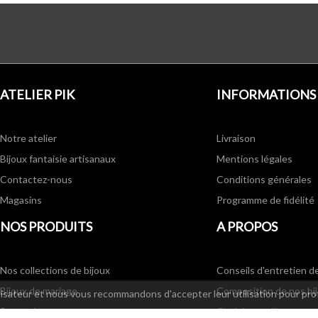
ATELIER PIK
INFORMATIONS
Notre atelier
Livraison
Bijoux fantaisie artisanaux
Mentions légales
Contactez-nous
Conditions générales
Magasins
Programme de fidélité
NOS PRODUITS
A PROPOS
Nos collections de bijoux
Conseils d'entretien d
Bijoux de mariage
Composition de nos bi
ilisateur et nous vous recommandons d'accepter leur utilisation pour pro
Promotions
Choisir sa taille