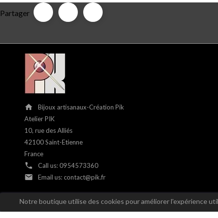
Partager
home
Bijoux artisanaux-Création Pik
Atelier PIK
10, rue des Alliés
42100 Saint-Etienne
France
phone
Call us:
0954573360
email
Email us:
contact@pik.fr
Notre boutique utilise des cookies pour améliorer l'expérience ut