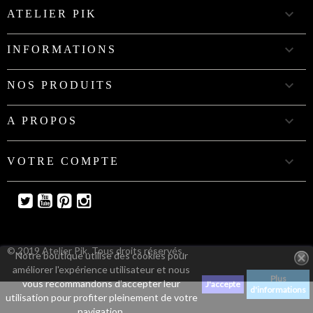

ATELIER PIK

INFORMATIONS

NOS PRODUITS

A PROPOS

VOTRE COMPTE
Twitter
YouTube
Pinterest
Instagram
© 2019 Atelier Pik. Tous droits réservés.
Notre boutique utilise des cookies pour
améliorer l'expérience utilisateur et nous
Plus
vous recommandons d'accepter leur
J'accepte
d'informations
utilisation pour profiter pleinement de votre
navigation.