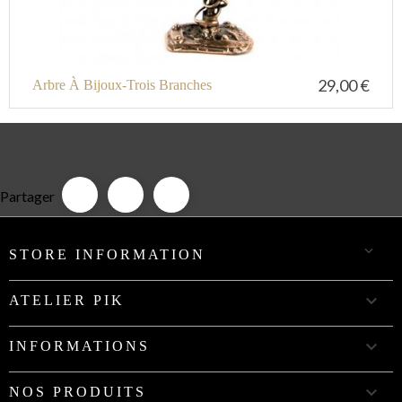
29,00 €
Arbre À Bijoux-Trois Branches
Partager

STORE INFORMATION

ATELIER PIK

INFORMATIONS

NOS PRODUITS