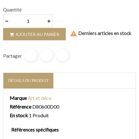
Quantité

Derniers articles en stock
AJOUTER AU PANIER

Partager
DÉTAILS DU PRODUIT
Marque
Art et déco
Référence
D80600D00
En stock
1 Produit
Références spécifiques