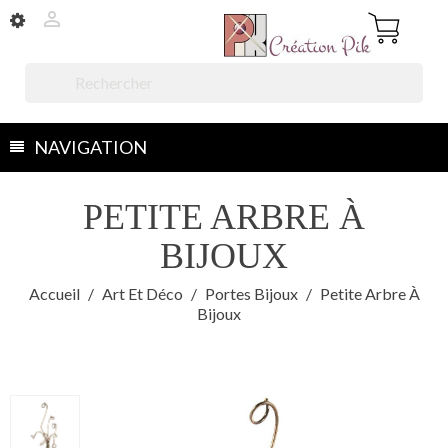


NAVIGATION
PETITE ARBRE À
BIJOUX
Accueil
Art Et Déco
Portes Bijoux
Petite Arbre À
Bijoux