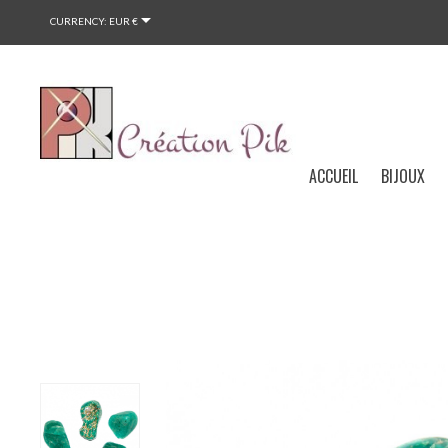

CURRENCY:
EUR €
ACCUEIL
BIJOUX