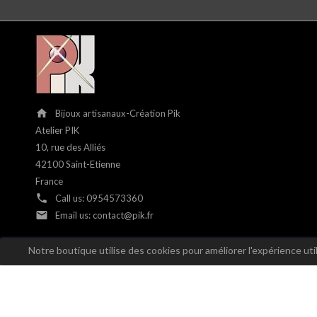
home
Bijoux artisanaux-Création Pik
Atelier PIK
10, rue des Alliés
42100 Saint-Etienne
France
phone
Call us:
0954573360
email
Email us:
contact@pik.fr
Notre boutique utilise des cookies pour améliorer l'expérience ut