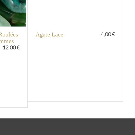
4,00 €
Roulées
Agate Lace
J
ammes
12,00 €