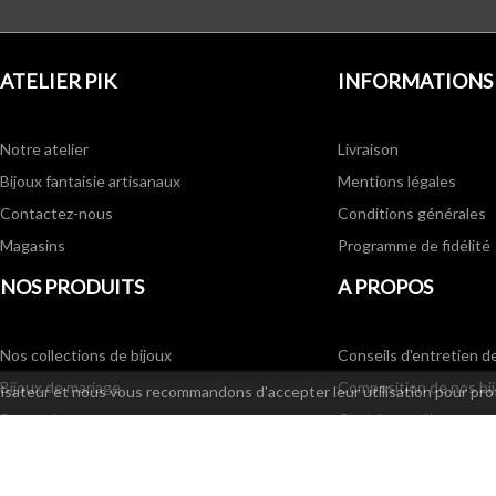
ATELIER PIK
INFORMATIONS
Notre atelier
Livraison
Bijoux fantaisie artisanaux
Mentions légales
Contactez-nous
Conditions générales
Magasins
Programme de fidélité
NOS PRODUITS
A PROPOS
Nos collections de bijoux
Conseils d'entretien d
Bijoux de mariage
Composition de nos bi
ilisateur et nous vous recommandons d'accepter leur utilisation pour pro
Promotions
Choisir sa taille
Nouveaux produits
Partenaires
Bijoux fantaisie - Meilleures ventes
Annonces