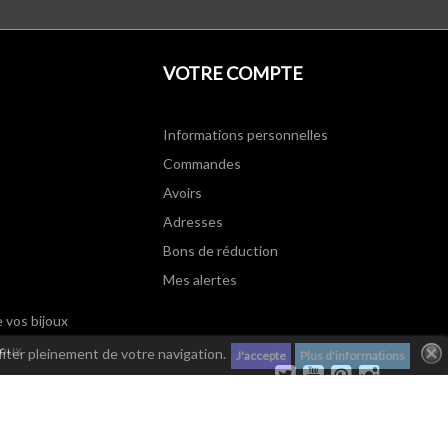
VOTRE COMPTE
Informations personnelles
Commandes
Avoirs
Adresses
Bons de réduction
Mes alertes
e vos bijoux
joux
fiter pleinement de votre navigation.
J'accepte
Plus d'informations
Twitter
YouTube
Pinterest
Instagram