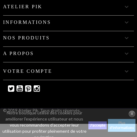

ATELIER PIK

INFORMATIONS

NOS PRODUITS

A PROPOS

VOTRE COMPTE
Twitter
YouTube
Pinterest
Instagram
© 2019 Atelier Pik. Tous droits réservés.
Notre boutique utilise des cookies pour
améliorer l'expérience utilisateur et nous
Plus
vous recommandons d'accepter leur
J'accepte
d'informations
utilisation pour profiter pleinement de votre