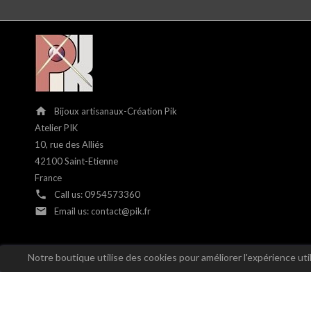
home
Bijoux artisanaux-Création Pik
Atelier PIK
10, rue des Alliés
42100 Saint-Etienne
France
phone
Call us:
0954573360
email
Email us:
contact@pik.fr
Notre boutique utilise des cookies pour améliorer l'expérience ut