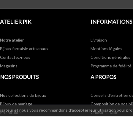
ATELIER PIK
INFORMATIONS
Notre atelier
Livraison
Bijoux fantaisie artisanaux
Mentions légales
Contactez-nous
Conditions générales
Magasins
Programme de fidélité
NOS PRODUITS
A PROPOS
Nos collections de bijoux
Conseils d'entretien d
Bijoux de mariage
Composition de nos bi
ilisateur et nous vous recommandons d'accepter leur utilisation pour pro
Promotions
Choisir sa taille
Nouveaux produits
Partenaires
Bijoux fantaisie - Meilleures ventes
Annonces