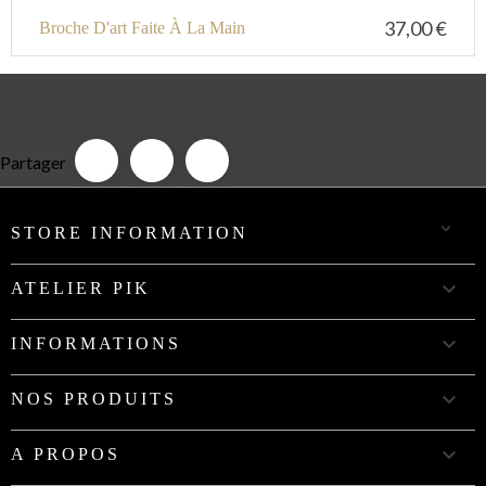
37,00 €
Broche D'art Faite À La Main
Partager

STORE INFORMATION

ATELIER PIK

INFORMATIONS

NOS PRODUITS

A PROPOS