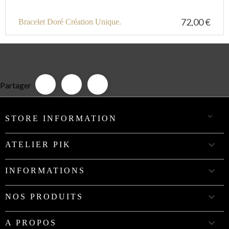
72,00 €
Bracelet Doré Création Unique.
Partager

STORE INFORMATION

ATELIER PIK

INFORMATIONS

NOS PRODUITS

A PROPOS