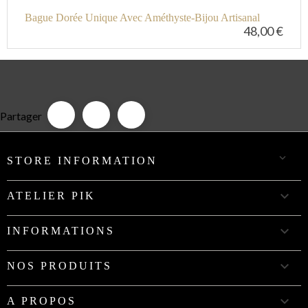
Bague Dorée Unique Avec Améthyste-Bijou Artisanal
48,00 €
Partager

STORE INFORMATION

ATELIER PIK

INFORMATIONS

NOS PRODUITS

A PROPOS