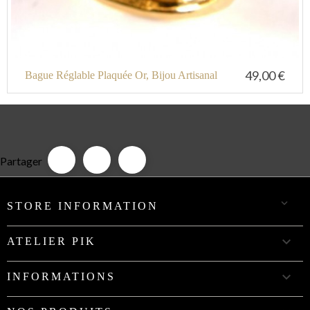
49,00 €
Bague Réglable Plaquée Or, Bijou Artisanal
Partager

STORE INFORMATION

ATELIER PIK

INFORMATIONS