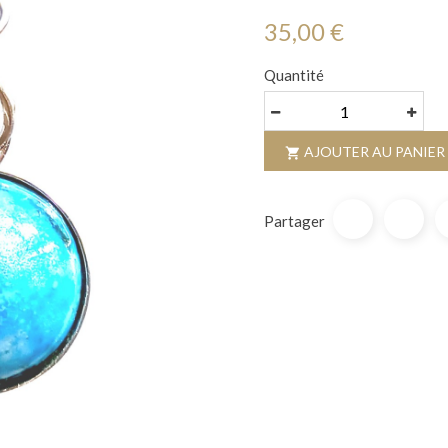
35,00 €
Quantité
AJOUTER AU PANIER

Partager