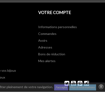
VOTRE COMPTE
Informations personnelles
Commandes
Avoirs
Adresses
Bons de réduction
Mes alertes
e vos bijoux
joux
Twitter
YouTube
Pinterest
Instagram
fiter pleinement de votre navigation.
J'accepte
Plus d'informations