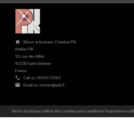
home
Bijoux artisanaux-Création Pik
Atelier PIK
10, rue des Alliés
42100 Saint-Etienne
France
phone
Call us:
0954573360
email
Email us:
contact@pik.fr
Notre boutique utilise des cookies pour améliorer l'expérience ut