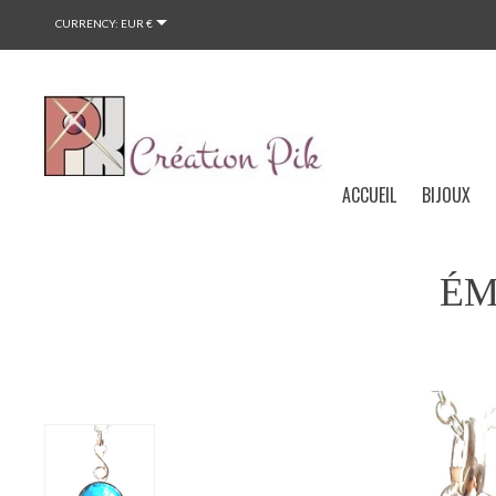

CURRENCY:
EUR €
ACCUEIL
BIJOUX
ÉM