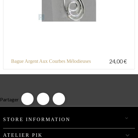
24,00 €
Bague Argent Aux Courbes Mélodieuses
Partager

STORE INFORMATION

ATELIER PIK