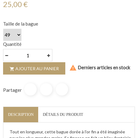
25,00 €
Taille de la bague
Quantité

Derniers articles en stock
AJOUTER AU PANIER

Partager
DESCRIPTION
DÉTAILS DU PRODUIT
Tout en longueur, cette bague dorée à l’or fin a été imaginée
pour les plus grandes mains. Sa finesse en fait un bijou fantaisie